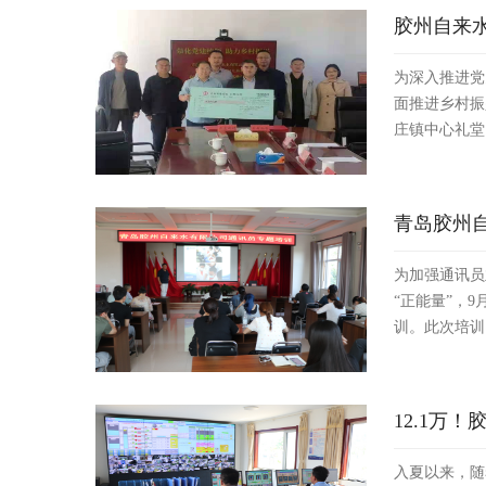
胶州自来水
为深入推进党
面推进乡村振
庄镇中心礼堂
青岛胶州
为加强通讯员
“正能量”，
训。此次培训
12.1万
入夏以来，随